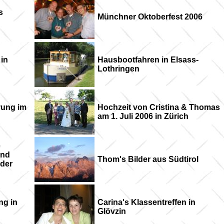
s
Münchner Oktoberfest 2006
 in
Hausbootfahren in Elsass-
Lothringen
rung im
Hochzeit von Cristina & Thomas
am 1. Juli 2006 in Zürich
e
und
Thom's Bilder aus Südtirol
der
ng in
Carina's Klassentreffen in
Glövzin