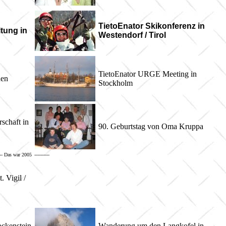
TietoEnator Skikonferenz in
tung in
Westendorf / Tirol
TietoEnator URGE Meeting in
hen
Stockholm
schaft in
90. Geburtstag von Oma Kruppa
---- Das war 2005
----------
. Vigil /
ckenstein
Wanderung um den Langkofel in