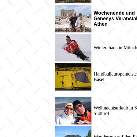
Wochenende und
Genesys-Veranstal
Athen
Winterchaos in Münc
Handballeuropameister
Basel
-----
Weihnachtsurlaub in St
Südtirol
Wanderung auf den Fo